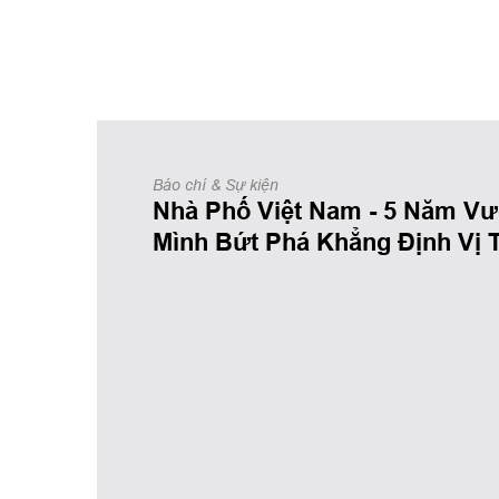
Báo chí & Sự kiện
Nhà Phố Việt Nam - 5 Năm V
Mình Bứt Phá Khẳng Định Vị 
Dẫn Đầu