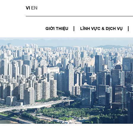
VI
EN
GIỚI THIỆU
LĨNH VỰC & DỊCH VỤ