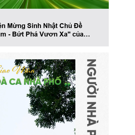
Tập Đoàn Nhà
ện Mừng Sinh Nhật Chủ Đề
ăm - Bứt Phá Vươn Xa" của
hố Việt Nam