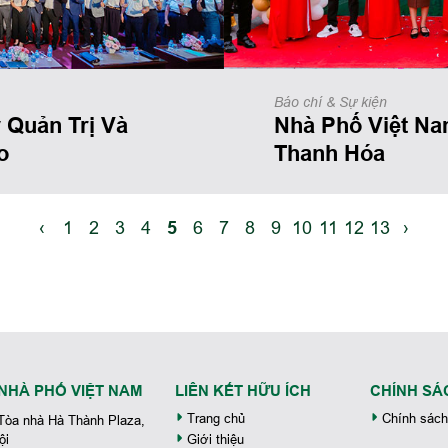
Báo chí & Sự kiện
 Quản Trị Và
Nhà Phố Việt Na
o
Thanh Hóa
‹
1
2
3
4
5
6
7
8
9
10
11
12
13
›
NHÀ PHỐ VIỆT NAM
LIÊN KẾT HỮU ÍCH
CHÍNH SÁ
Trang chủ
Chính sách
 Tòa nhà Hà Thành Plaza,
ội
Giới thiệu