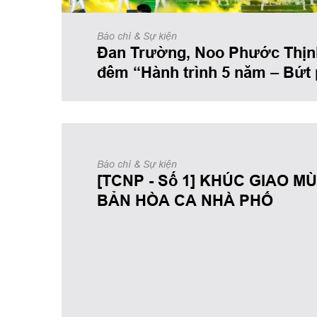
Báo chí & Sự kiện
Đan Trường, Noo Phước Thịn
đêm “Hành trình 5 năm – Bứt
của Nhà phố Việt Nam
Báo chí & Sự kiện
[TCNP - Số 1] KHÚC GIAO MÙ
BẢN HÒA CA NHÀ PHỐ