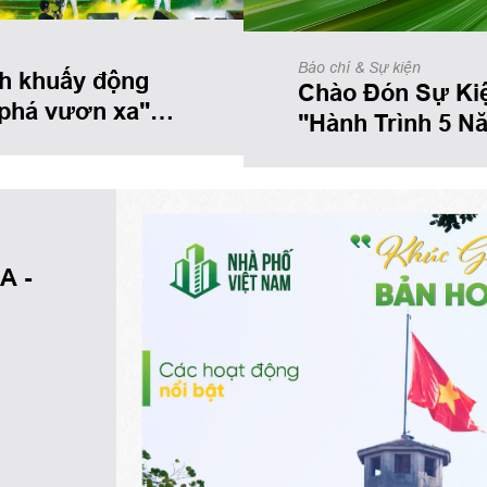
Báo chí & Sự kiện
h khuấy động
Chào Đón Sự Ki
Phố Việt Nam
 phá vươn xa"
"Hành Trình 5 N
Tập Đoàn Nhà P
A -