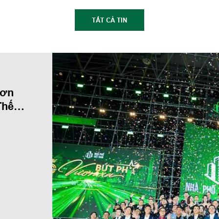
TẤT CẢ TIN
ươn
Thế