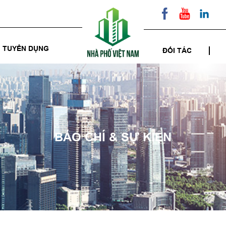
TUYỂN DỤNG
ĐỐI TÁC
BÁO CHÍ & SỰ KIỆN