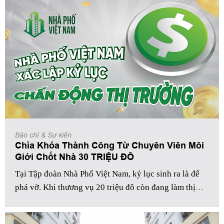
phòng ban, khối phòng tại Nhà Phố Việt Nam.
Báo chí & Sự kiện
Chìa Khóa Thành Công Từ Chuyên Viên Môi
Giới Chốt Nhà 30 TRIỆU ĐÔ
Tại Tập đoàn Nhà Phố Việt Nam, kỷ lục sinh ra là để
phá vỡ. Khi thương vụ 20 triệu đô còn đang làm thị
trường sôi sục, một thành tích ấn tượng khác đã được
kiến tạo
, khiến toàn bộ ngành bất động sản phải chấn