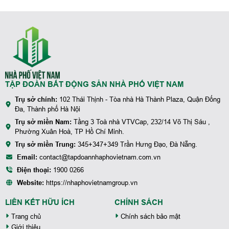
TẬP ĐOÀN BẤT ĐỘNG SẢN NHÀ PHỐ VIỆT NAM
Trụ sở chính:
102 Thái Thịnh - Tòa nhà Hà Thành Plaza, Quận Đống
Đa, Thành phố Hà Nội
Trụ sở miền Nam:
Tầng 3 Toà nhà VTVCap, 232/14 Võ Thị Sáu ,
Phường Xuân Hoà, TP Hồ Chí Minh.
Trụ sở miền Trung:
345+347+349 Trần Hưng Đạo, Đà Nẵng.
Email:
contact@tapdoannhaphovietnam.com.vn
Điện thoại:
1900 0266
Website:
https://nhaphovietnamgroup.vn
LIÊN KẾT HỮU ÍCH
CHÍNH SÁCH
Trang chủ
Chính sách bảo mật
Giới thiệu