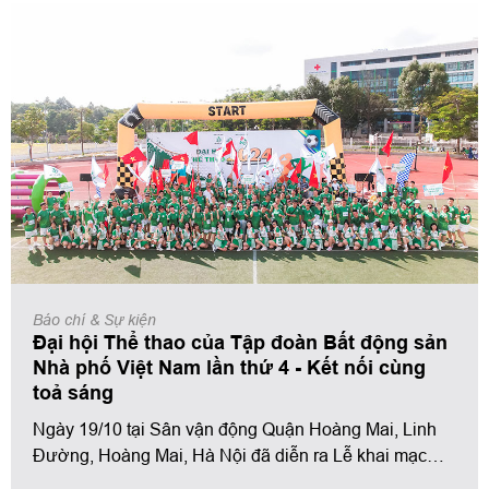
đã tổ chức sự kiện Kick Off trụ sở miền Bắc tại TP. Hạ
Long với sự góp mặt của lãnh đạo các khối phòng
tham gia.
Báo chí & Sự kiện
Đại hội Thể thao của Tập đoàn Bất động sản
Nhà phố Việt Nam lần thứ 4 - Kết nối cùng
toả sáng
Ngày 19/10 tại Sân vận động Quận Hoàng Mai, Linh
Đường, Hoàng Mai, Hà Nội đã diễn ra Lễ khai mạc
Đại hội Thể thao của Tập đoàn Bất động sản Nhà Phố