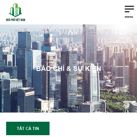
menu
BÁO CHÍ & SỰ KIỆN
TẤT CẢ TIN