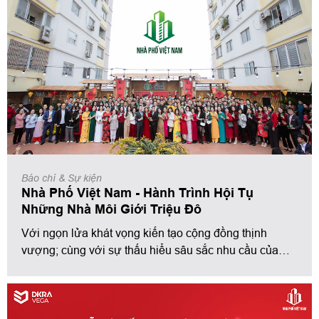
động
. Với con số ấn
tượng
30 triệu đô, Đầu chủ Tiến
Đạt - Nhà Phố 88 đã chính thức ghi danh vào
lịch sử
của Tập đoàn Nhà Phố Việt Nam.
Báo chí & Sự kiện
Nhà Phố Việt Nam - Hành Trình Hội Tụ
Những Nhà Môi Giới Triệu Đô
Với ngọn lửa khát vọng kiến tạo cộng đồng thịnh
vượng; cùng với sự thấu hiểu sâu sắc nhu cầu của
khách hàng và thị trường, Tập Đoàn Nhà Phố Việt
Nam đang có những bước tiến nhanh chóng và mạnh
mẽ trên Hành trình hội tụ những nhà môi giới triệu đô
toàn quốc.