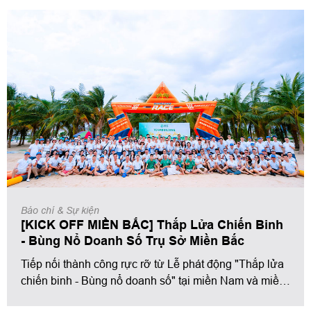
Báo chí & Sự kiện
[KICK OFF MIỀN BẮC] Thắp Lửa Chiến Binh
- Bùng Nổ Doanh Số Trụ Sở Miền Bắc
Tiếp nối thành công rực rỡ từ Lễ phát động "Thắp lửa
chiến binh - Bùng nổ doanh số" tại miền Nam và miền
Trung, ngày 1/10 - 2/10, Tập đoàn Nhà Phố Việt Nam