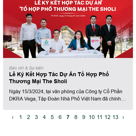
Báo chí & Sự kiện
Lễ Ký Kết Hợp Tác Dự Án Tổ Hợp Phố
Thương Mại The Sholi
Ngày 15/3/2024, tại văn phòng của Công ty Cổ Phần
DKRA Vega, Tập Đoàn Nhà Phố Việt Nam đã chính
thức ký kết hợp tác phân phối dự án tổ hợp phoos
thương mại cao cấp the Sholi với Công ty Cổ Phần
‹
1
2
3
4
5
6
7
8
9
10
11
12
13
›
DKRA Vega