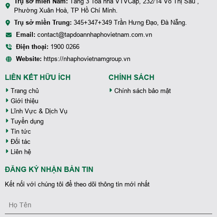
Trụ sở miền Nam:
Tầng 3 Toà nhà VTVCap, 232/14 Võ Thị Sáu ,
Phường Xuân Hoà, TP Hồ Chí Minh.
Trụ sở miền Trung:
345+347+349 Trần Hưng Đạo, Đà Nẵng.
Email:
contact@tapdoannhaphovietnam.com.vn
Điện thoại:
1900 0266
Website:
https://nhaphovietnamgroup.vn
LIÊN KẾT HỮU ÍCH
CHÍNH SÁCH
Trang chủ
Chính sách bảo mật
Giới thiệu
Lĩnh Vực & Dịch Vụ
Tuyển dụng
Tin tức
Đối tác
Liên hệ
ĐĂNG KÝ NHẬN BẢN TIN
Kết nối với chúng tôi để theo dõi thông tin mới nhất