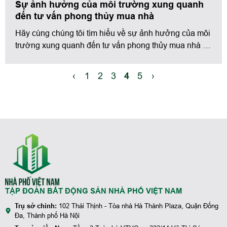
Sự ảnh hưởng của môi trường xung quanh
đến tư vấn phong thủy mua nhà
Hãy cùng chúng tôi tìm hiểu về sự ảnh hưởng của môi
trường xung quanh đến tư vấn phong thủy mua nhà và
ứng dụng những nguyên tắc phong thuỷ đó để tạo ra
một môi trường sống lành mạnh và khiến cho ngôi nhà
‹
1
2
3
4
5
›
của bạn trở thành nơi an cư lí tưởng
TẬP ĐOÀN BẤT ĐỘNG SẢN NHÀ PHỐ VIỆT NAM
Trụ sở chính:
102 Thái Thịnh - Tòa nhà Hà Thành Plaza, Quận Đống
Đa, Thành phố Hà Nội