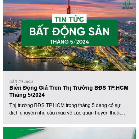
làm được. Vì vậy, bài viết dưới đây của Nhà Phố Việt
Nam sẽ làm rõ tất cả các vấn đề mà người mua nhà sẽ
gặp phải khi mua nhà lần đầu.
Bản tin BĐS
Biến Động Giá Trên Thị Trường BĐS TP.HCM
Tháng 5/2024
Thị trường BĐS TP.HCM trong tháng 5 đang có sự
dịch chuyển nhu cầu mua về các quận huyện thuộc
khu Tây Nam TP.HCM. Nhu cầu thuê vẫn đang tăng
cao trong khi lượt tìm mua chưa có sự tăng trưởng
mạnh.