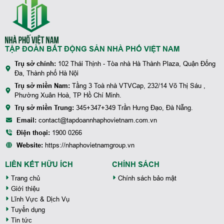
TẬP ĐOÀN BẤT ĐỘNG SẢN NHÀ PHỐ VIỆT NAM
Trụ sở chính:
102 Thái Thịnh - Tòa nhà Hà Thành Plaza, Quận Đống
Đa, Thành phố Hà Nội
Trụ sở miền Nam:
Tầng 3 Toà nhà VTVCap, 232/14 Võ Thị Sáu ,
Phường Xuân Hoà, TP Hồ Chí Minh.
Trụ sở miền Trung:
345+347+349 Trần Hưng Đạo, Đà Nẵng.
Email:
contact@tapdoannhaphovietnam.com.vn
Điện thoại:
1900 0266
Website:
https://nhaphovietnamgroup.vn
LIÊN KẾT HỮU ÍCH
CHÍNH SÁCH
Trang chủ
Chính sách bảo mật
Giới thiệu
Lĩnh Vực & Dịch Vụ
Tuyển dụng
Tin tức