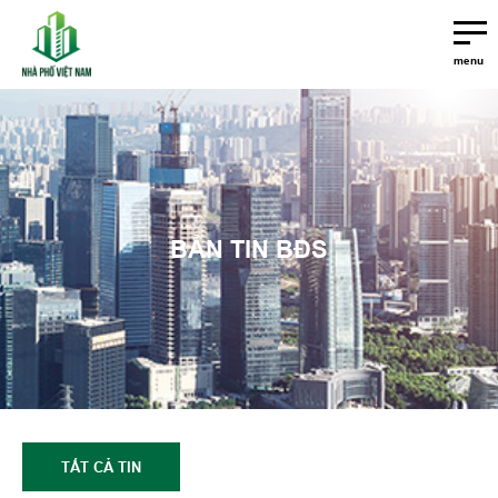
menu
BẢN TIN BĐS
TẤT CẢ TIN