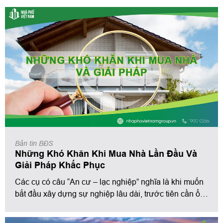
Bản tin BĐS
Những Khó Khăn Khi Mua Nhà Lần Đầu Và
Giải Pháp Khắc Phục
Các cụ có câu “An cư – lạc nghiệp” nghĩa là khi muốn
bắt đầu xây dựng sự nghiệp lâu dài, trước tiên cần ổn
định về nơi ăn chốn ở. Tuy nhiên, để tìm kiếm được
một căn nhà ưng ý ngay lần đầu thì không phải ai cũng