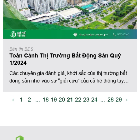
Bản tin BĐS
Toàn Cảnh Thị Trường Bất Động Sản Quý
1/2024
Các chuyên gia đánh giá, khởi sắc của thị trường bất
động sản nhờ vào sự “giải cứu” của cả hệ thống tuy
nhiên vẫn chưa thể bứt phá mà đang ở bước chạy tạo
đà.
‹
1
2
...
18
19
20
21
22
23
24
...
28
29
›