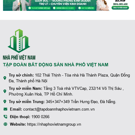
TẬP ĐOÀN BẤT ĐỘNG SẢN NHÀ PHỐ VIỆT NAM
Trụ sở chính:
102 Thái Thịnh - Tòa nhà Hà Thành Plaza, Quận Đống
Đa, Thành phố Hà Nội
Trụ sở miền Nam:
Tầng 3 Toà nhà VTVCap, 232/14 Võ Thị Sáu ,
Phường Xuân Hoà, TP Hồ Chí Minh.
Trụ sở miền Trung:
345+347+349 Trần Hưng Đạo, Đà Nẵng.
Email:
contact@tapdoannhaphovietnam.com.vn
Điện thoại:
1900 0266
Website:
https://nhaphovietnamgroup.vn