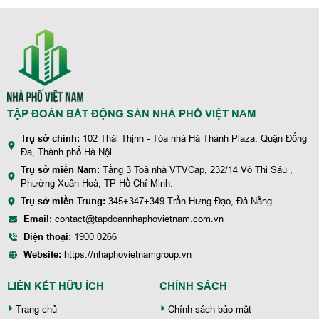
TẬP ĐOÀN BẤT ĐỘNG SẢN NHÀ PHỐ VIỆT NAM
Trụ sở chính:
102 Thái Thịnh - Tòa nhà Hà Thành Plaza, Quận Đống
Đa, Thành phố Hà Nội
Trụ sở miền Nam:
Tầng 3 Toà nhà VTVCap, 232/14 Võ Thị Sáu ,
Phường Xuân Hoà, TP Hồ Chí Minh.
Trụ sở miền Trung:
345+347+349 Trần Hưng Đạo, Đà Nẵng.
Email:
contact@tapdoannhaphovietnam.com.vn
Điện thoại:
1900 0266
Website:
https://nhaphovietnamgroup.vn
LIÊN KẾT HỮU ÍCH
CHÍNH SÁCH
Trang chủ
Chính sách bảo mật