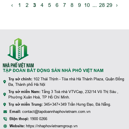
mình kém cỏi, vô dụng hoặc thất bại so với người
‹
1
2
3
4
5
6
7
8
9
10
...
28
29
›
khác. Nếu bạn đang cảm thấy như vậy, hãy biết
rằng: bạn không hề đơn độc, và quan trọng hơn, tự
trách bản thân không phải là cách giúp bạn tiến lên.
TẬP ĐOÀN BẤT ĐỘNG SẢN NHÀ PHỐ VIỆT NAM
Trụ sở chính:
102 Thái Thịnh - Tòa nhà Hà Thành Plaza, Quận Đống
Đa, Thành phố Hà Nội
Trụ sở miền Nam:
Tầng 3 Toà nhà VTVCap, 232/14 Võ Thị Sáu ,
Phường Xuân Hoà, TP Hồ Chí Minh.
Trụ sở miền Trung:
345+347+349 Trần Hưng Đạo, Đà Nẵng.
Email:
contact@tapdoannhaphovietnam.com.vn
Điện thoại:
1900 0266
Website:
https://nhaphovietnamgroup.vn