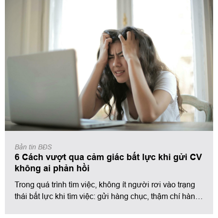
gian, những suy nghĩ này có thể ăn sâu, ảnh hưởng
trực tiếp đến hành vi, thái độ và kết quả tìm việc.
Bản tin BĐS
6 Cách vượt qua cảm giác bất lực khi gửi CV
không ai phản hồi
Trong quá trình tìm việc, không ít người rơi vào trạng
thái bất lực khi tìm việc: gửi hàng chục, thậm chí hàng
trăm CV nhưng đổi lại chỉ là sự im lặng kéo dài.