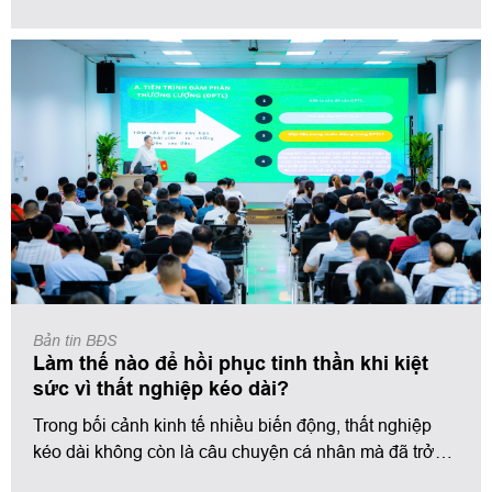
phù hợp với doanh nghiệp.
không chỉ tìm kiếm ứng viên giỏi chuyên môn mà còn
đánh giá cao thái độ, phong thái và khả năng giao tiếp
trong buổi phỏng vấn.
Bản tin BĐS
Làm thế nào để hồi phục tinh thần khi kiệt
sức vì thất nghiệp kéo dài?
Trong bối cảnh kinh tế nhiều biến động, thất nghiệp
kéo dài không còn là câu chuyện cá nhân mà đã trở
thành nỗi lo chung của rất nhiều người. Không chỉ ảnh