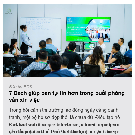
Bản tin BĐS
7 Cách giúp bạn tự tin hơn trong buổi phỏng
vấn xin việc
Trong bối cảnh thị trường lao động ngày càng cạnh
tranh, một bộ hồ sơ đẹp thôi là chưa đủ. Điều tạo nên
sự khác biệt thực sự chính là sự tự tin khi ứng tuyển –
Đặc biệt với những tập đoàn lớn, chuyên nghiệp
yếu tố giúp bạn thể hiện rõ năng lực, bản lĩnh và sự
như Tập đoàn Nhà Phố Việt Nam, nhà tuyển dụng