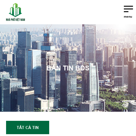
menu
BẢN TIN BĐS
TẤT CẢ TIN