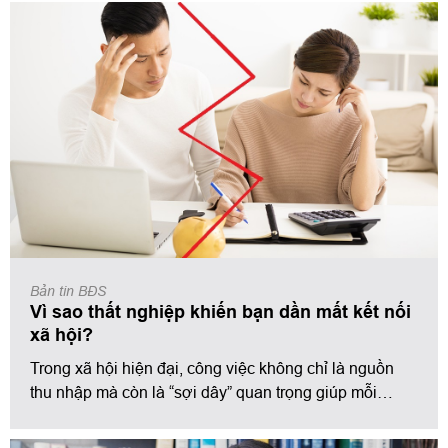
Không email phản hồi, không cuộc gọi phỏng vấn,
không lời từ chối rõ ràng. Lâu dần, sự im lặng đó
không chỉ khiến bạn nghi ngờ năng lực bản thân mà
còn bào mòn niềm tin, động lực và hy vọng.
Bản tin BĐS
Vì sao thất nghiệp khiến bạn dần mất kết nối
xã hội?
Trong xã hội hiện đại, công việc không chỉ là nguồn
thu nhập mà còn là “sợi dây” quan trọng giúp mỗi
người duy trì các mối quan hệ xã hội. Tuy nhiên, khi
rơi vào tình trạng thất nghiệp, rất nhiều người nhận ra