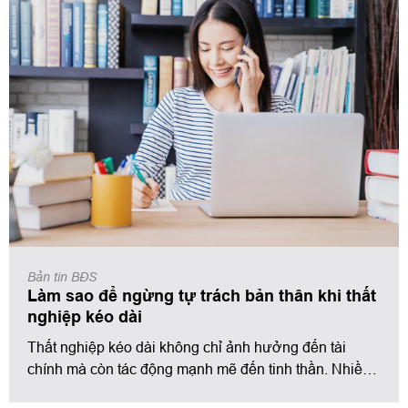
rằng họ không chỉ mất đi công việc mà còn dần mất kết
nối xã hội một cách âm thầm nhưng sâu sắc. Vì sao
thất nghiệp lại có tác động mạnh mẽ đến đời sống xã
hội của con người đến như vậy? Bài viết dưới đây sẽ
phân tích những nguyên nhân tâm lý – xã hội phổ biến
và giúp bạn hiểu rõ cơ chế đằng sau sự xa cách này.
Bản tin BĐS
Làm sao để ngừng tự trách bản thân khi thất
nghiệp kéo dài
Thất nghiệp kéo dài không chỉ ảnh hưởng đến tài
chính mà còn tác động mạnh mẽ đến tinh thần. Nhiều
người rơi vào vòng xoáy tự trách bản thân, cho rằng