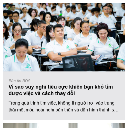
hưởng đến tài chính, tình trạng này còn gây ra kiệt sức
tinh thần – một trạng thái suy sụp âm thầm nhưng nguy
hiểm, làm con người mất động lực, mất niềm tin vào
bản thân và tương lai.
Bản tin BĐS
Vì sao suy nghĩ tiêu cực khiến bạn khó tìm
được việc và cách thay đổi
Trong quá trình tìm việc, không ít người rơi vào trạng
thái mệt mỏi, hoài nghi bản thân và dần hình thành suy
nghĩ tiêu cực. Ban đầu, đó chỉ là cảm giác thất vọng
khi gửi CV không được phản hồi. Nhưng theo thời