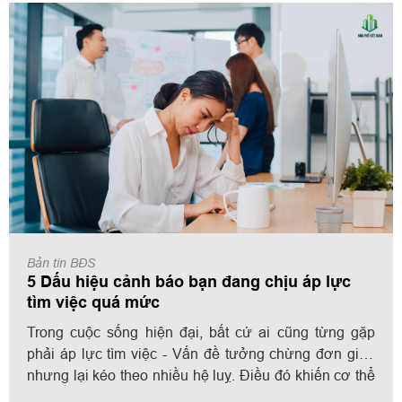
Đó là cơ hội để bạn sống chậm lại, học cách thấu hiểu và 
nâng cấp bản thân.
Bản tin BĐS
5 Dấu hiệu cảnh báo bạn đang chịu áp lực
tìm việc quá mức
Trong cuộc sống hiện đại, bất cứ ai cũng từng gặp
phải áp lực tìm việc - Vấn đề tưởng chừng đơn giản
nhưng lại kéo theo nhiều hệ luỵ. Điều đó khiến cơ thể
và tinh thần chúng ta kiệt quệ, luôn chìm đắm trong