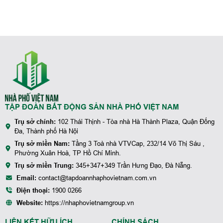
TẬP ĐOÀN BẤT ĐỘNG SẢN NHÀ PHỐ VIỆT NAM
Trụ sở chính:
102 Thái Thịnh - Tòa nhà Hà Thành Plaza, Quận Đống
Đa, Thành phố Hà Nội
Trụ sở miền Nam:
Tầng 3 Toà nhà VTVCap, 232/14 Võ Thị Sáu ,
Phường Xuân Hoà, TP Hồ Chí Minh.
Trụ sở miền Trung:
345+347+349 Trần Hưng Đạo, Đà Nẵng.
Email:
contact@tapdoannhaphovietnam.com.vn
Điện thoại:
1900 0266
Website:
https://nhaphovietnamgroup.vn
LIÊN KẾT HỮU ÍCH
CHÍNH SÁCH