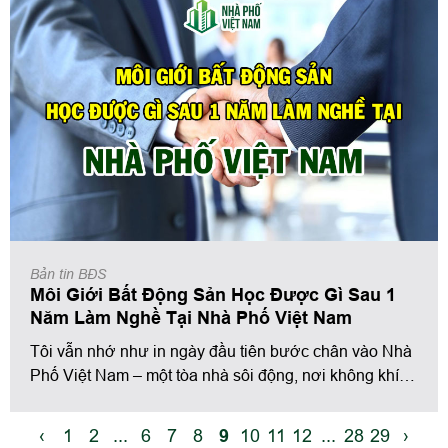
không chỉ bán được hàng, mà còn xây dựng thương
hiệu cá nhân, kiến tạo mối quan hệ, và làm chủ cuộc
chơi.
Bản tin BĐS
Môi Giới Bất Động Sản Học Được Gì Sau 1
Năm Làm Nghề Tại Nhà Phố Việt Nam
Tôi vẫn nhớ như in ngày đầu tiên bước chân vào Nhà
Phố Việt Nam – một tòa nhà sôi động, nơi không khí
làm việc luôn tràn đầy năng lượng. Tôi là một “tân
binh” thực thụ, tay trắng, chưa hiểu rõ thế nào là “pháp
‹
1
2
...
6
7
8
9
10
11
12
...
28
29
›
lý sổ đỏ” hay “định giá bất động sản”.