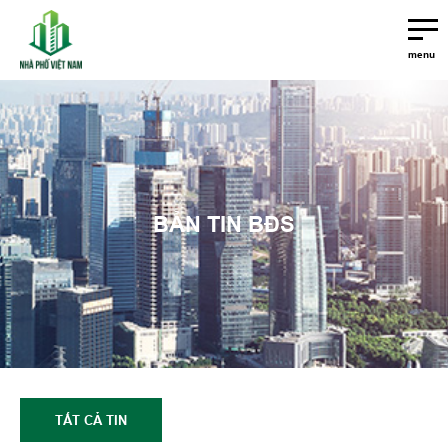
menu
BẢN TIN BĐS
TẤT CẢ TIN