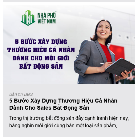
những lo lắng về tài chính, cơ hội phát triển bản
thân…Tuy nhiên, không phải ai cũng nhận ra được
vấn đề nghiêm trọng này cũng như cách để giải quyết
nó !
Bản tin BĐS
5 Bước Xây Dựng Thương Hiệu Cá Nhân
Dành Cho Sales Bất Động Sản
Trong thị trường bất động sản đầy cạnh tranh hiện nay,
hàng nghìn môi giới cùng bán một loại sản phẩm,
cùng một khu vực — nhưng chỉ vài người được khách