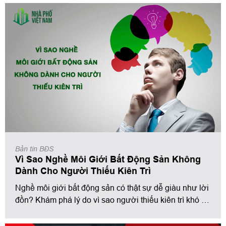
hàng nhớ đến và tin tưởng. Điều làm nên sự khác biệt
đó không chỉ là kỹ năng bán hàng, mà chính là
thương hiệu cá nhân
.
Bản tin BĐS
Vì Sao Nghề Môi Giới Bất Động Sản Không
Dành Cho Người Thiếu Kiên Trì
Nghề môi giới bất động sản có thật sự dễ giàu như lời
đồn? Khám phá lý do vì sao người thiếu kiên trì khó trụ
lại với nghề, cùng hành trình rèn luyện bản lĩnh và
chinh phục thành công của các môi giới tại Tập Đoàn