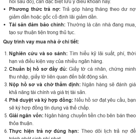
nổi sau đó), cần đặc biệt lưu ý điều khoản này.
Phương thức trả nợ:
Trả góp hàng tháng theo dư nợ
giảm dần hoặc gốc cố định lãi giảm dần.
Tài sản đảm bảo chính:
Thường là căn nhà đang mua,
tạo sự thuận tiện trong thủ tục.
Quy trình vay mua nhà ở chi tiết:
Nghiên cứu và so sánh:
Tìm hiểu kỹ lãi suất, phí, thời
hạn và điều kiện vay của nhiều ngân hàng.
Chuẩn bị hồ sơ đầy đủ:
Giấy tờ cá nhân, chứng minh
thu nhập, giấy tờ liên quan đến bất động sản.
Nộp hồ sơ và chờ thẩm định:
Ngân hàng sẽ đánh giá
khả năng tài chính và giá trị tài sản.
Phê duyệt và ký hợp đồng:
Nếu hồ sơ đạt yêu cầu, bạn
sẽ ký hợp đồng tín dụng và thế chấp.
Giải ngân vốn:
Ngân hàng chuyển tiền cho bên bán theo
thỏa thuận.
Thực hiện trả nợ đúng hạn:
Theo dõi lịch trả nợ để
tránh phát sinh phí phạt.