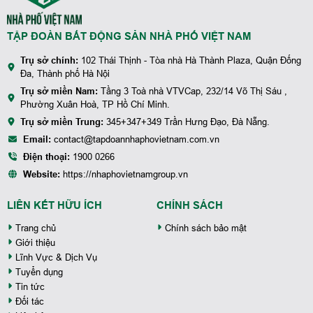
TẬP ĐOÀN BẤT ĐỘNG SẢN NHÀ PHỐ VIỆT NAM
Trụ sở chính:
102 Thái Thịnh - Tòa nhà Hà Thành Plaza, Quận Đống
Đa, Thành phố Hà Nội
Trụ sở miền Nam:
Tầng 3 Toà nhà VTVCap, 232/14 Võ Thị Sáu ,
Phường Xuân Hoà, TP Hồ Chí Minh.
Trụ sở miền Trung:
345+347+349 Trần Hưng Đạo, Đà Nẵng.
Email:
contact@tapdoannhaphovietnam.com.vn
Điện thoại:
1900 0266
Website:
https://nhaphovietnamgroup.vn
LIÊN KẾT HỮU ÍCH
CHÍNH SÁCH
Trang chủ
Chính sách bảo mật
Giới thiệu
Lĩnh Vực & Dịch Vụ
Tuyển dụng
Tin tức
Đối tác